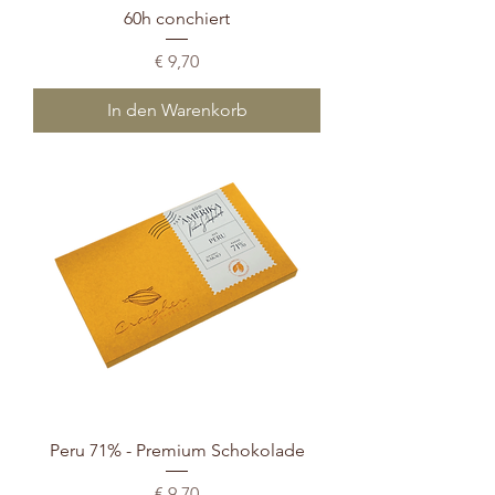
60h conchiert
Preis
€ 9,70
In den Warenkorb
Peru 71% - Premium Schokolade
Preis
€ 9,70