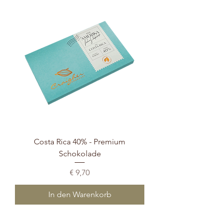
Costa Rica 40% - Premium
Schokolade
Preis
€ 9,70
In den Warenkorb