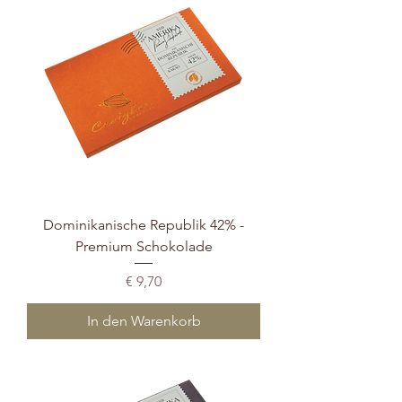
Dominikanische Republik 42% -
Premium Schokolade
Preis
€ 9,70
In den Warenkorb