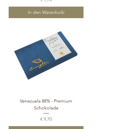
In den Warenkorb
Venezuela 88% - Premium
Schokolade
Preis
€ 9,70