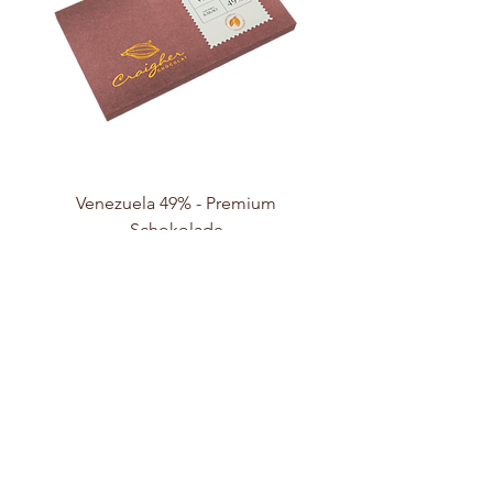
Venezuela 49% - Premium
Schokolade
Preis
€ 9,70
Nicht verfügbar