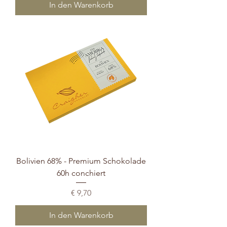
In den Warenkorb
Bolivien 68% - Premium Schokolade
60h conchiert
Preis
€ 9,70
In den Warenkorb