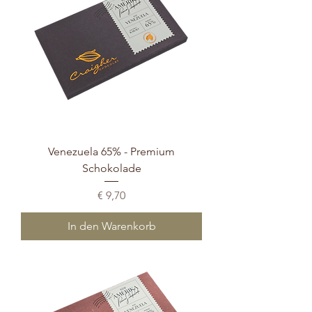
Venezuela 65% - Premium
Schokolade
Preis
€ 9,70
In den Warenkorb