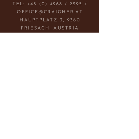
TEL:
+43 (0) 4268
/ 2295 /
OFFICE@CRAIGHER.AT
HAUPTPLATZ 3, 9360
FRIESACH, AUSTRIA
NEWSLETTER ABONIEREN
Jetzt anmelden!
AGB´s & Lieferbedingungen
Datenschutz