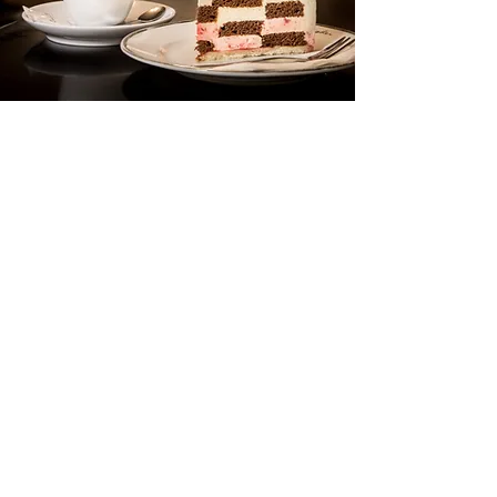
Österreichische Kaffeehauskultur
und Mehlspeisentradition auf
höchstem Niveau.
Bestes Kaffeehaus Kärntens -
mehrfach prämiert vom Falstaff
Zum Kaffeehaus