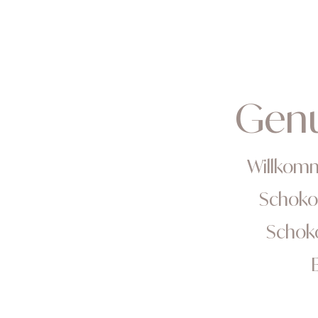
HOME
DIE MANU
Genu
Willkomm
Schokol
Schoko