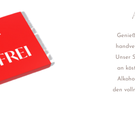
Genieß
handver
Unser S
an kös
Alkoho
den vol