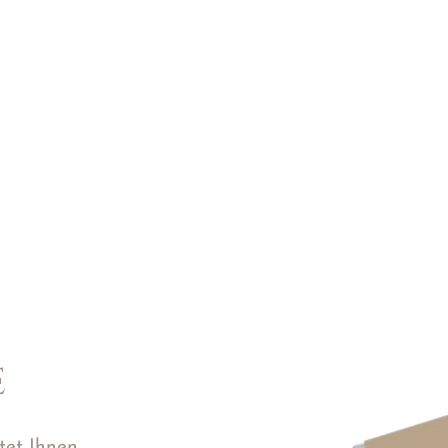
E
tet Ihnen