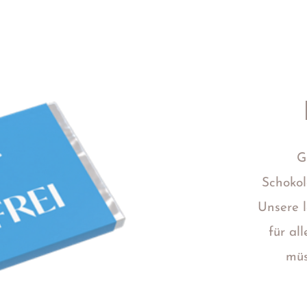
G
Schoko
Unsere l
für al
müs