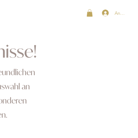
Anmelden
SHOP
KONTAKT
isse!
reundlichen
uswahl an
sonderen
n.