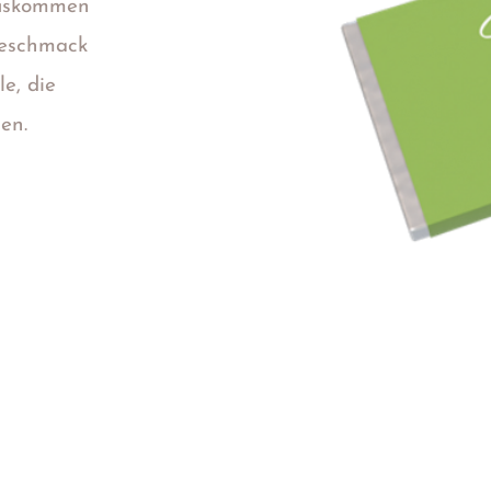
auskommen
Geschmack
le, die
en.