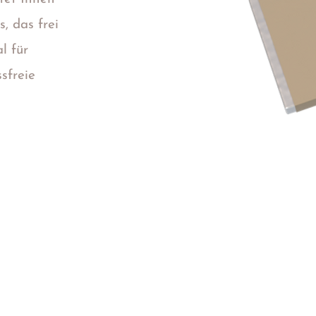
, das frei
l für
ssfreie