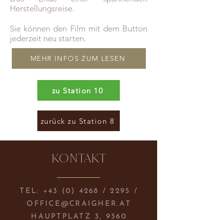
Herstellungsreise.
Sie können den Film mit dem Button
jederzeit neu starten.
MEHR INFOS ZUM LESEN
zu Station 10
zurück zu Station 8
KONTAKT
TEL:
+43 (0) 4268
/ 2295 /
OFFICE@CRAIGHER.AT
HAUPTPLATZ 3, 9360