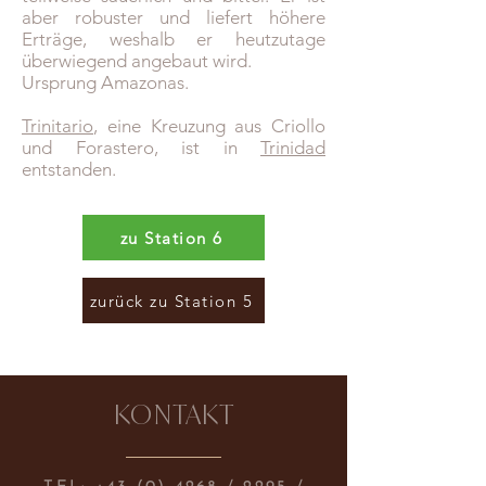
aber robuster und liefert höhere
Erträge, weshalb er heutzutage
überwiegend angebaut wird.
Ursprung Amazonas.
Trinitario
, eine Kreuzung aus Criollo
und Forastero, ist in
Trinidad
entstanden.
zu Station 6
zurück zu Station 5
KONTAKT