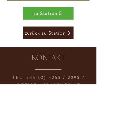
zu Station 5
zurück zu Station 3
KONTAKT
TEL:
+43 (0) 4268
/ 2295 /
OFFICE@CRAIGHER.AT
HAUPTPLATZ 3, 9360
FRIESACH, AUSTRIA
NEWSLETTER ABONIEREN