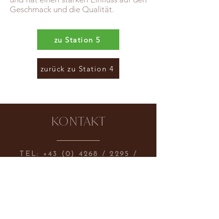
Geschmack und die Qualität.
zu Station 5
zurück zu Station 4
KONTAKT
TEL:
+43 (0) 4268
/ 2295 /
OFFICE@CRAIGHER.AT
HAUPTPLATZ 3, 9360
FRIESACH, AUSTRIA