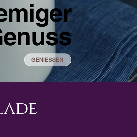
emiger
enuss
GENIESSEN
lade