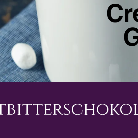
Cr
G
tbitterschoko