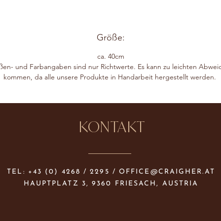
Größe:
ca. 40cm
ßen- und Farbangaben sind nur Richtwerte. Es kann zu leichten Abwe
kommen, da alle unsere Produkte in Handarbeit hergestellt werden.
KONTAKT
TEL: +43 (0) 4268 / 2295 /
OFFICE@CRAIGHER.AT
HAUPTPLATZ 3, 9360 FRIESACH, AUSTRIA