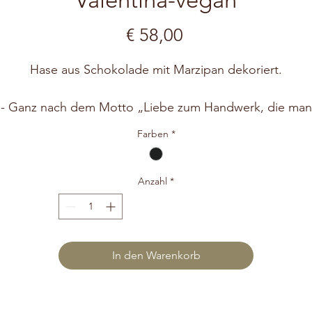
Preis
€ 58,00
Hase aus Schokolade mit Marzipan dekoriert.
- Ganz nach dem Motto „Liebe zum Handwerk, die man
schmeckt“. -
Farben
*
Für die Herstellung unserer handgefertigten Schokolade
Osterhasen verwenden wir ausschließlich Kakao aus
nachhaltigem Anbau und wir verzichten bei all unseren
Anzahl
*
süßen Kunstwerken auf Konservierungsstoffe, künstlich
Färbemittel und Geschmacksverstärker.
In den Warenkorb