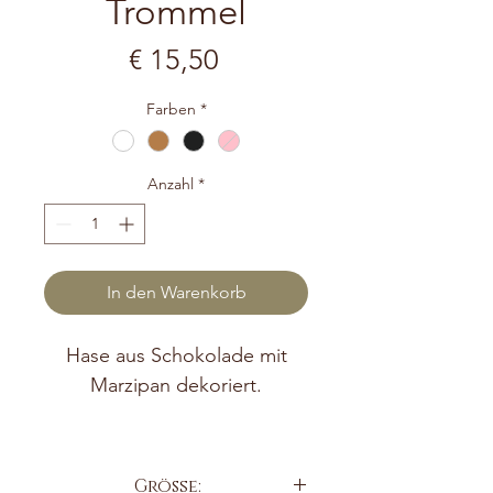
Trommel
Preis
€ 15,50
Farben
*
Anzahl
*
In den Warenkorb
Hase aus Schokolade mit
Marzipan dekoriert.
- Ganz nach dem Motto
„Liebe zum Handwerk, die
Größe: