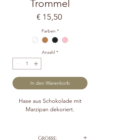
Trommel
Preis
€ 15,50
Farben
*
Anzahl
*
In den Warenkorb
Hase aus Schokolade mit
Marzipan dekoriert.
- Ganz nach dem Motto
„Liebe zum Handwerk, die
Größe: