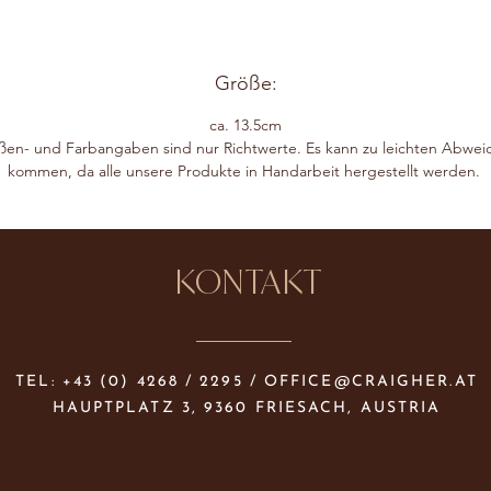
Größe:
ca. 13.5cm
ßen- und Farbangaben sind nur Richtwerte. Es kann zu leichten Abwe
kommen, da alle unsere Produkte in Handarbeit hergestellt werden.
KONTAKT
TEL: +43 (0) 4268 / 2295 /
OFFICE@CRAIGHER.AT
HAUPTPLATZ 3, 9360 FRIESACH, AUSTRIA