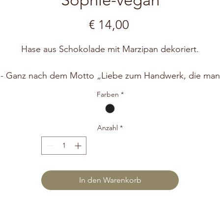
Preis
€ 14,00
Hase aus Schokolade mit Marzipan dekoriert.
- Ganz nach dem Motto „Liebe zum Handwerk, die man
schmeckt“. -
Farben
*
Für die Herstellung unserer handgefertigten Schokolade
Osterhasen verwenden wir ausschließlich Kakao aus
nachhaltigem Anbau und wir verzichten bei all unseren
Anzahl
*
süßen Kunstwerken auf Konservierungsstoffe, künstlich
Färbemittel und Geschmacksverstärker.
In den Warenkorb