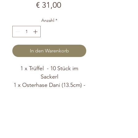
Preis
€ 31,00
Anzahl
*
In den Warenkorb
1 x Trüffel - 10 Stück im
Sackerl
1 x Osterhase Dani (13.5cm) -
Farbe: zufällige Auswahl