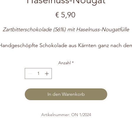
Preis
€ 5,90
Zartbitterschokolade (56%) mit Haselnuss-Nougatfülle
Handgeschöpfte Schokolade aus Kärnten ganz nach de
Motto: „Liebe zum Handwerk die man schmeckt“. Für di
Herstellung unserer handgefertigten Schokoladen
Anzahl
*
verwenden wir ausschließlich Kakao aus nachhaltigem
Anbau. Alle Craigher Spezialitäten werden ausschließlic
händisch verpackt und so werden unsere süßen
Köstlichkeiten zu exklusiven Unikaten.
In den Warenkorb
Artikelnummer: ON 1/2024