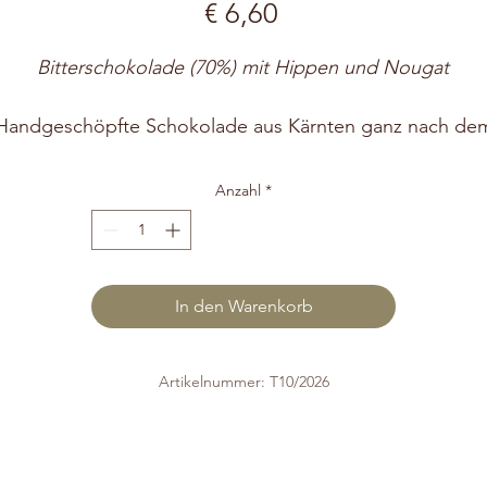
Preis
€ 6,60
Bitterschokolade (70%) mit Hippen und Nougat
Handgeschöpfte Schokolade aus Kärnten ganz nach de
Motto: „Liebe zum Handwerk die man schmeckt“. Für di
Herstellung unserer handgefertigten Schokoladen
Anzahl
*
verwenden wir ausschließlich Kakao aus nachhaltigem
Anbau. Alle Craigher Spezialitäten werden ausschließlic
händisch verpackt und so werden unsere süßen
Köstlichkeiten zu exklusiven Unikaten.
In den Warenkorb
Artikelnummer: T10/2026