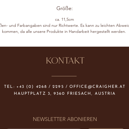
Größe:
ca. 11,5cm
ßen- und Farbangaben sind nur Richtwerte. Es kann zu leichten Abwe
kommen, da alle unsere Produkte in Handarbeit hergestellt werden.
KONTAKT
TEL: +43 (0) 4268 / 2295 /
OFFICE@CRAIGHER.AT
HAUPTPLATZ 3, 9360 FRIESACH, AUSTRIA
NEWSLETTER ABONIEREN