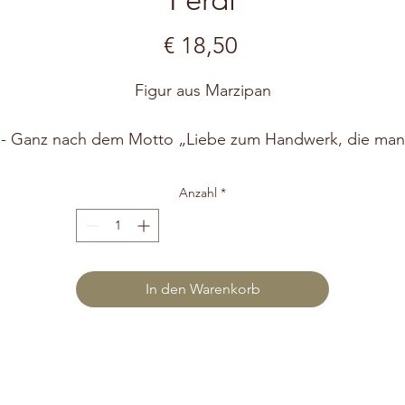
Preis
€ 18,50
Figur aus Marzipan
- Ganz nach dem Motto „Liebe zum Handwerk, die man
schmeckt“. -
Für die Herstellung unserer handgefertigten Maripan-
Anzahl
*
Figuren verwenden wir ausschließlich Produkte aus
nachhaltigem Anbau und wir verzichten bei all unseren
süßen Kunstwerken auf Konservierungsstoffe, künstlich
Färbemittel und Geschmacksverstärker.
In den Warenkorb