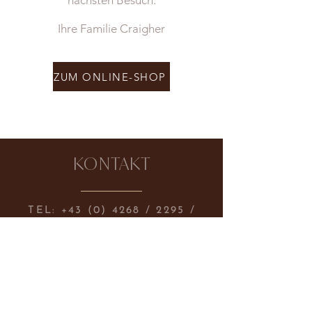
nächsten Besuch.
Ihre Familie Craigher
ZUM ONLINE-SHOP
KONTAKT
TEL:
+43 (0) 4268
/ 2295 /
OFFICE@CRAIGHER.AT
HAUPTPLATZ 3, 9360
FRIESACH, AUSTRIA