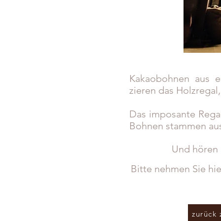
Kakaobohnen aus ent
zieren das Holzregal
Das imposante Regal
Bohnen stammen aus
Und hören 
Bitte nehmen Sie hi
zurück 