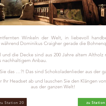
fernten Winkeln der Welt, in liebevoll handbe
, während Dominikus Craigher gerade die Bohnenqua
 und die Decke sind aus 200 Jahre altem Altholz 
 nachhaltigem Anbau.
Sie das …?! Das sind Schokoladenlieder aus der g
er Ihr Headset ab und lauschen Sie den Klängen vo
aus der ganzen Welt!
zu Station 20
zu Station