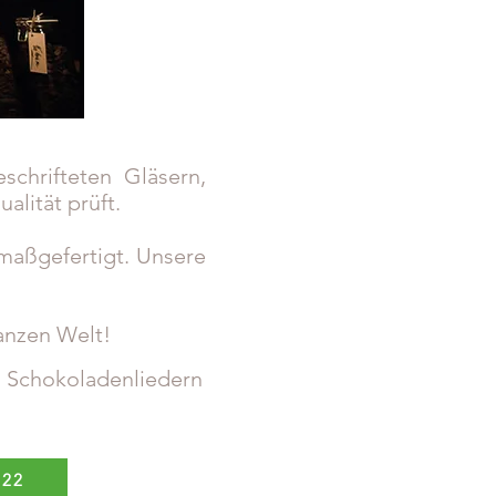
schrifteten Gläsern,
lität prüft.
maßgefertigt. Unsere
anzen Welt!
n Schokoladenliedern
 22