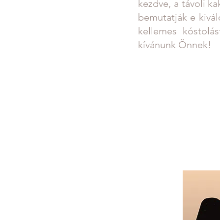
kezdve, a távoli k
bemutatják e kivá
kellemes kóstolás
kívánunk Önnek!