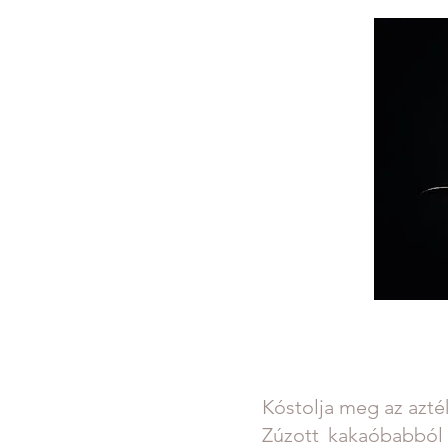
Kóstolja meg az azték
Zúzott kakaóbabból k