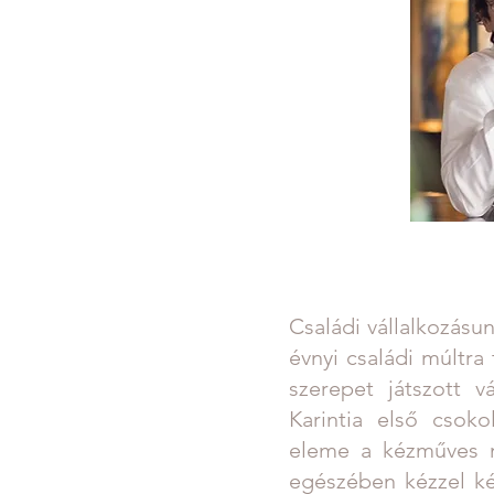
Családi vállalkozásu
évnyi családi múltr
szerepet játszott 
Karintia első csoko
eleme a kézműves m
egészében kézzel ké