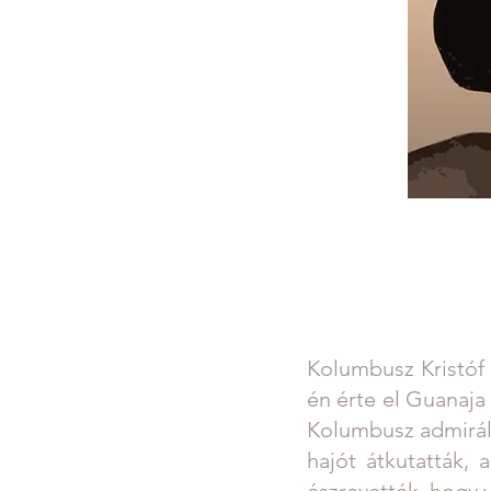
Kolumbusz Kristóf 
én érte el Guanaja 
Kolumbusz admiráli
hajót átkutatták, 
észrevették, hogy 