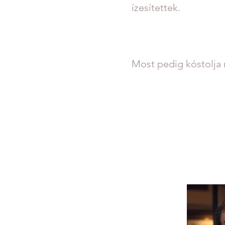
ízesítettek.
Most pedig kóstolja 