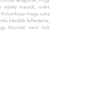
rejtély maradt, miért
k. Kolumbusz maga soha
tés később felfedezte,
y Xocolatl nevű italt