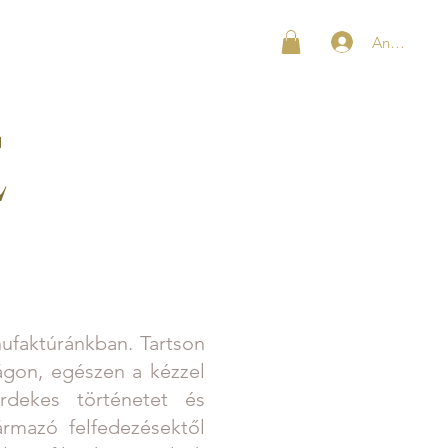
Anmelden
SHOP
KONTAKT
E
faktúránkban. Tartson
ágon, egészen a kézzel
rdekes történetet és
rmazó felfedezésektől