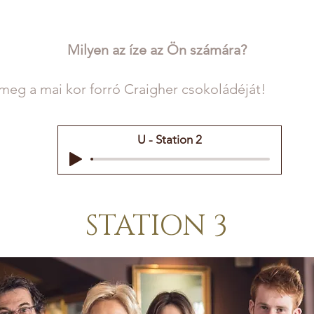
Milyen az íze az Ön számára?
meg a mai kor forró Craigher csokoládéját!
U - Station 2
STATION 3