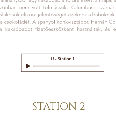
azonban nem volt tolmácsuk, Kolumbusz számára 
 őslakosok ekkora jelentőséget ezeknek a babokna
 csokoládét. A spanyol konkvisztádor, Hernán Cor
 kakaóbabot fizetőeszközként használták, és eg
U - Station 1
STATION 2