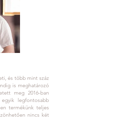
ti, és több mint száz
indig is meghatározó
letett meg 2016-ban
k egyik legfontosabb
en termékünk teljes
szönhetően nincs két