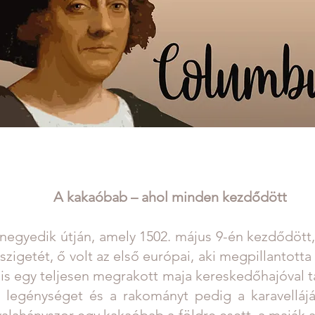
A kakaóbab – ahol minden kezdődött
negyedik útján, amely 1502. május 9-én kezdődött,
szigetét, ő volt az első európai, aki megpillantott
s egy teljesen megrakott maja kereskedőhajóval ta
a legénységet és a rakományt pedig a karavellájá
valahányszor egy kakaóbab a földre esett, a maják a