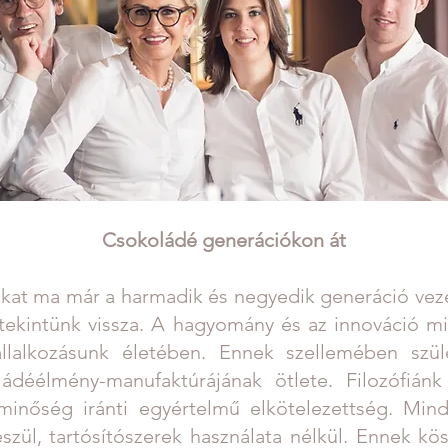
Csokoládé generációkon át
nkat ma már a harmadik és negyedik generáció veze
a tekintünk vissza. A hagyomány és az innováció m
vállalkozásunk életében. Ennek szellemében szü
ládéélmény-manufaktúrájának ötlete. Filozófián
inőség iránti egyértelmű elkötelezettség. Mind
szül, tartósítószerek használata nélkül. Ennek kö