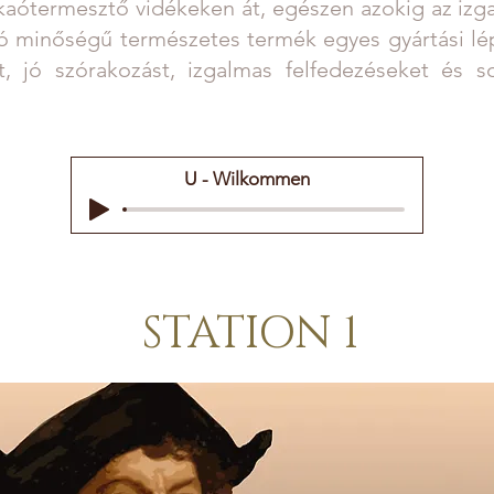
akaótermesztő vidékeken át, egészen azokig az izg
ló minőségű természetes termék egyes gyártási lé
t, jó szórakozást, izgalmas felfedezéseket és 
U - Wilkommen
STATION 1