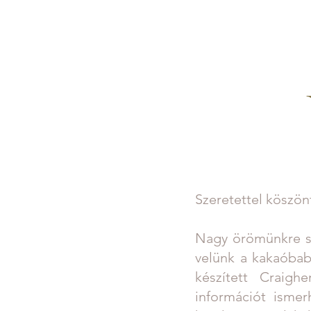
HOME
DIE MANU
Szeretettel köszön
Nagy örömünkre sz
velünk a kakaóbab
készített Craigh
információt ismer