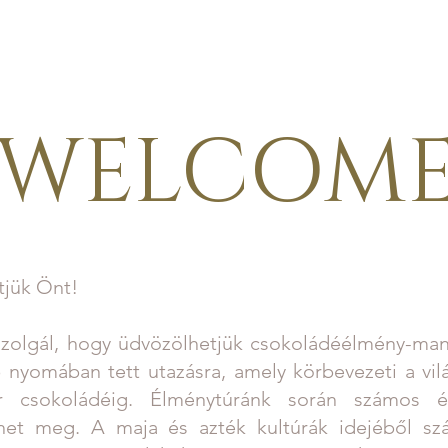
FAKTUR
ERLEBNISWELT
PERSONALISIERTE PRODUKTE
WELCOM
tjük Önt!
olgál, hogy üdvözölhetjük csokoládéélmény-manu
 nyomában tett utazásra, amely körbevezeti a vil
er csokoládéig. Élménytúránk során számos é
het meg. A maja és azték kultúrák idejéből szá