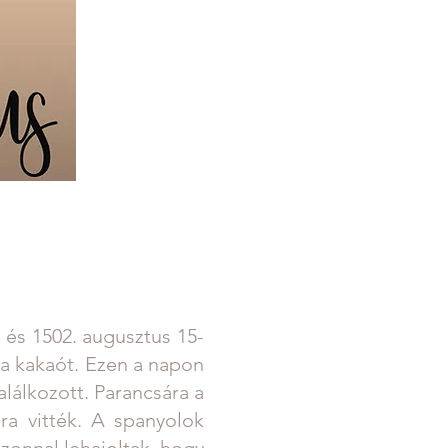
 és 1502. augusztus 15-
a a kakaót. Ezen a napon
lálkozott. Parancsára a
ra vitték. A spanyolok
zonnal lehajoltak, hogy