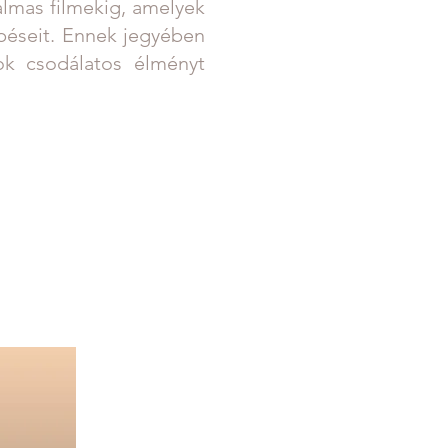
almas filmekig, amelyek
péseit. Ennek jegyében
sok csodálatos élményt