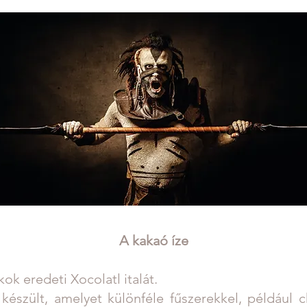
A kakaó íze
ok eredeti Xocolatl italát.
észült, amelyet különféle fűszerekkel, például c