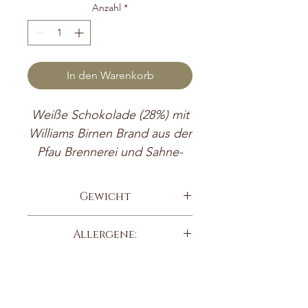
Anzahl
*
In den Warenkorb
Weiße Schokolade (28%) mit
Williams Birnen Brand aus der
Pfau Brennerei und Sahne-
Ganache
Gewicht
Handgeschöpfte Schokolade
70g
aus Kärnten ganz nach dem
Allergene:
Motto: „Liebe zum Handwerk
GLUTENFREI
die man schmeckt“. Für die
Herstellung unserer
handgefertigten Schokoladen