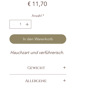
Preis
€ 11,70
Anzahl
*
In den Warenkorb
Hauchzart und verführerisch.
Gewicht
100g
Allergene:
GLUTENFREI
ALKOHOLFREI
ENTHÄLT NÜSSE