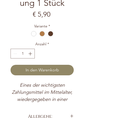
ung 1 Stück
Preis
€ 5,90
Variante
*
Anzahl
*
In den Warenkorb
Eines der wichtigsten
Zahlungsmittel im Mittelalter,
wiedergegeben in einer
Komposition aus Schokolade,
Cointreau, Aranzini und
Allergene: